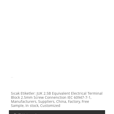
LO
Pak
Ser
Sıcak Etiketler: JUK 2.5B Equivalent Electrical Terminal
Block 2.5mm Screw Connenction IEC 60947-7-1,
Manufacturers, Suppliers, China, Factory, Free
Sample, In stock, Customized