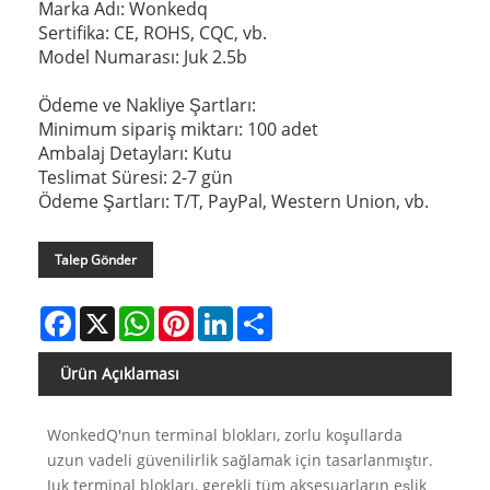
Marka Adı: Wonkedq
Sertifika: CE, ROHS, CQC, vb.
Model Numarası: Juk 2.5b
Ödeme ve Nakliye Şartları:
Minimum sipariş miktarı: 100 adet
Ambalaj Detayları: Kutu
Teslimat Süresi: 2-7 gün
Ödeme Şartları: T/T, PayPal, Western Union, vb.
Talep Gönder
Facebook
X
WhatsApp
Pinterest
LinkedIn
Share
Ürün Açıklaması
WonkedQ'nun terminal blokları, zorlu koşullarda
uzun vadeli güvenilirlik sağlamak için tasarlanmıştır.
Juk terminal blokları, gerekli tüm aksesuarların eşlik