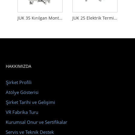
JUK 35 Kırılgan Montajlı Terminal Blokları Alevlenme Önleyici 35mm Çapraz Boyut Yüksek Hassasiyet
JUK 25 Elektrik Terminal Bloğu, Vidalı Kelepçe Bileşen Terminal Bloğu Birleştirilmesi Kolay
HAKKIMIZDA
Şirket Profili
Atölye Gösterisi
Şirket Tarihi ve Gelişimi
VR Fabrika Turu
Kurumsal Onur ve Sertifikalar
Servis ve Teknik Destek