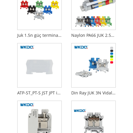
Juk 1.5n güç terminali bloğu, güç dağıtım terminali bloğu din montaj tipi
Naylon PA66 JUK 2.5B Eşdeğer Elektrik Terminal Bloğu
ATP-ST_PT-S JST JPT için Bölme Plakası Terminal Bloğu Din Ray
Din Ray JUK 3N Vidalı Elektrik Terminal Bloğu 10AWG Titreşime Dayanıklı