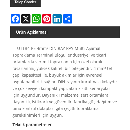
Talep Gönder
Facebook
X
WhatsApp
Pinterest
LinkedIn
Share
Ürün Açıklaması
UTTB4-PE 4mm² DIN RAY RAY Multi-Aşamalı
Topraklama Terminal Bloğu, endüstriyel ve ticari
ortamlarda verimli topraklama için özel olarak
tasarlanmış yüksek kaliteli bir bileşendir. 4 mm² tel
çapı kapasitesi ile, büyük akımlar için evrensel
uygulanabilirlik sağlar. DIN rayının kurulması kolaydır
ve çok seviyeli kompakt yapı, alan kısıtlı senaryolar
için uygundur. Dayanıklı malzeme, sert ortamlara
dayanıklı, istikrarlı ve güvenilir, fabrika güç dağıtım ve
bina kontrol dolapları gibi çeşitli topraklama
gereksinimleri için uygun.
Teknik parametreler