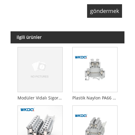
ilgili ürünler
Modüler Vidalı Sigorta Terminal Blokları 1000V / 232A temas
Plastik Naylon PA66 V0 Elektrik Tesisatı Panel Montajlı Vidalı Kafesten Besleme