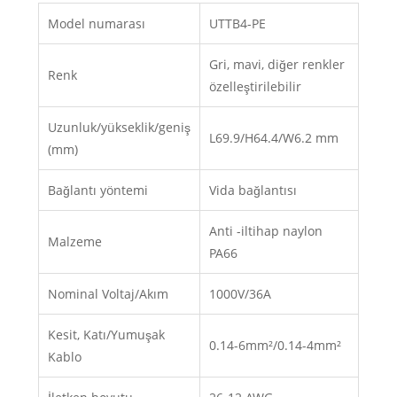
Model numarası
UTTB4-PE
Gri, mavi, diğer renkler
Renk
özelleştirilebilir
Uzunluk/yükseklik/geniş
L69.9/H64.4/W6.2 mm
(mm)
Bağlantı yöntemi
Vida bağlantısı
Anti -iltihap naylon
Malzeme
PA66
Nominal Voltaj/Akım
1000V/36A
Kesit, Katı/Yumuşak
0.14-6mm²/0.14-4mm²
Kablo