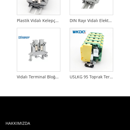
Plastik Vidalı Kelepçe Terminal Blokları Din Ray Tipleri Sigorta JUK 2.5mm
DIN Rayı Vidalı Elektrik Terminal Bloğu Panele Monte Vidalı Kafesten Besleme
Vidalı Terminal Bloğundan Besleme Plastik Naylon PA66 Kurulum Panel Montajlı
USLKG 95 Toprak Terminal Bloğu Din Ray Montajı 95 Mm²
HAKKIMIZDA