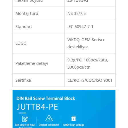
İletken boyutu
26-12 AWG
Montaj türü
NS 35/7.5
Standart
IEC 60947-7-1
WKDQ, OEM Serivce
LOGO
destekliyor
9.3g/PC, 100pcs/kutu,
Paketleme detayı
3000pcs/ctn
Sertifika
CE/ROHS/CQC/ISO 9001